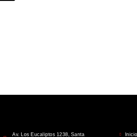
Av. Los Eucaliptos 1238, Santa
Inici