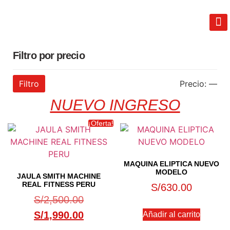
REAL FIT
LIB
TÉRM
Filtro por precio
Filtro
Precio:
—
NUEVO INGRESO
¡Oferta!
MAQUINA ELIPTICA NUEVO
MODELO
JAULA SMITH MACHINE
REAL FITNESS PERU
S/
630.00
S/
2,500.00
S/
1,990.00
Añadir al carrito