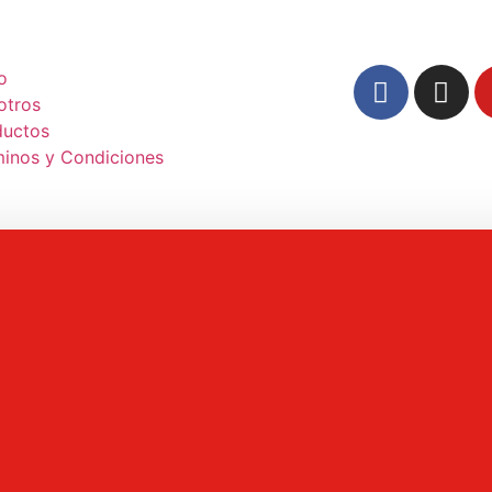
io
otros
ductos
minos y Condiciones