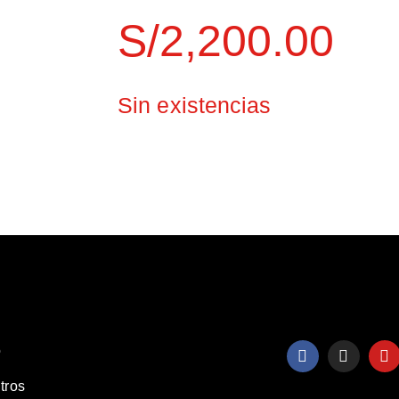
S/
2,200.00
Sin existencias
o
tros