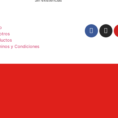
Sin existencias
io
otros
ductos
minos y Condiciones