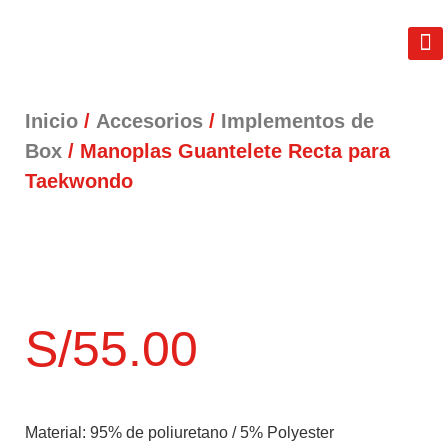
REAL FIT
LIB
TÉRM
Inicio
/
Accesorios
/
Implementos de
Box
/ Manoplas Guantelete Recta para
Taekwondo
S/
55.00
Material:
95% de poliuretano / 5% Polyester