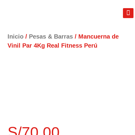
REAL FIT
LIB
TÉRM
Inicio
/
Pesas & Barras
/ Mancuerna de
Vinil Par 4Kg Real Fitness Perú
S/
70.00