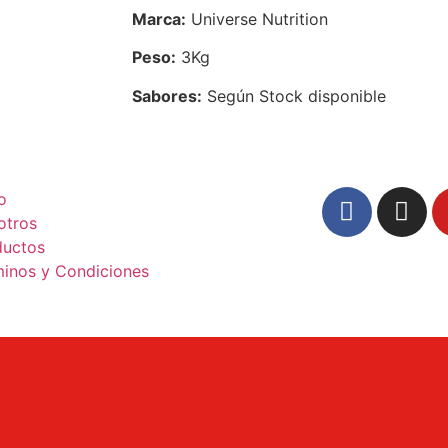
Marca:
Universe Nutrition
Peso:
3Kg
Sabores:
Según Stock disponible
io
otros
ductos
minos y Condiciones