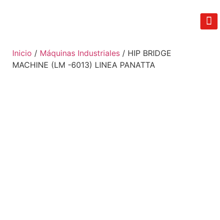
REAL FIT
LIB
TÉRM
Inicio
/
Máquinas Industriales
/ HIP BRIDGE
MACHINE (LM -6013) LINEA PANATTA