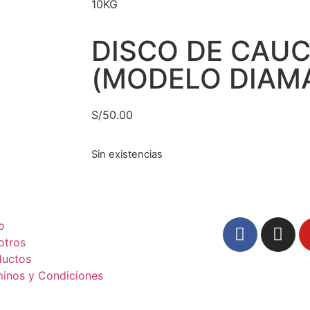
10KG
DISCO DE CAU
(MODELO DIAM
S/
50.00
Sin existencias
io
otros
ductos
minos y Condiciones