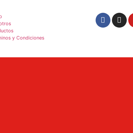
io
otros
ductos
minos y Condiciones