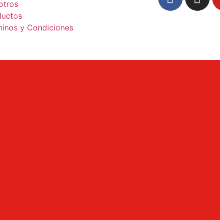
otros
ductos
minos y Condiciones