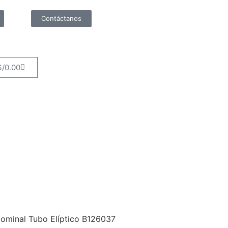
Contáctanos
S/
0.00
ominal Tubo Elíptico B126037