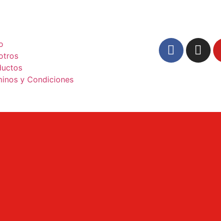
io
otros
ductos
minos y Condiciones